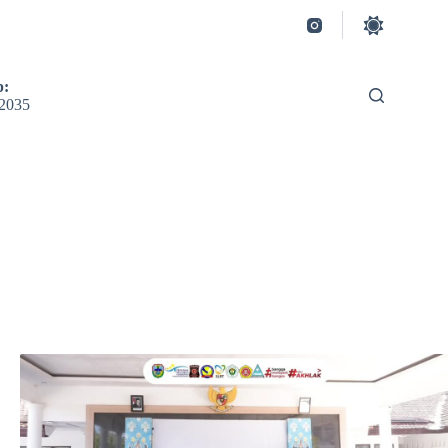
p:
2035